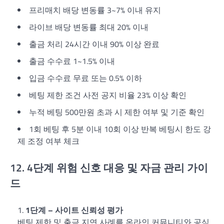
프리매치 배당 변동률 3~7% 이내 유지
라이브 배당 변동률 최대 20% 이내
출금 처리 24시간 이내 90% 이상 완료
출금 수수료 1~1.5% 이내
입금 수수료 무료 또는 0.5% 이하
베팅 제한 조건 사전 공지 비율 23% 이상 확인
누적 베팅 500만원 초과 시 제한 여부 및 기준 확인
1회 베팅 후 5분 이내 10회 이상 반복 베팅시 한도 강
제 조정 여부 체크
12. 4단계 위험 신호 대응 및 자금 관리 가이
드
1단계 – 사이트 신뢰성 평가
베팅 제한 및 출금 지연 사례를 온라인 커뮤니티와 공식