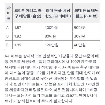
사
프리미어리그 축
최대 단폴 베팅
최대 단폴 베팅
이
구 배당률 (홈승)
한도 (프리매치)
한도 (라이브)
트
A
1.87
100만원
50만원
B
1.92
80만원
30만원
C
1.85
120만원
40만원
A사이트는 상대적으로 안정적인 배당률과 중간 수준의 베
팅 한도를 제공하며, 특히 프리매치에서 100만원 한도를
유지해 대형 베터에게 적합합니다. B사이트는 축구 배당률
이 다소 높아 평균 1.92를 기록하지만, 단폴 최대 한도가 80
만원으로 상대적으로 낮아 큰 베팅에는 부적합할 수 있습
니다. 반면 C사이트는 가장 높은 프리매치 한도인 120만원
을 제공하지만 배당률은 다소 낮은 편입니다. 라이브베팅
에서는 모든 사이트가 한도를 줄이고 있으며, 특히 B사이
트가 가장 제한적이라 주의가 필요합니다.