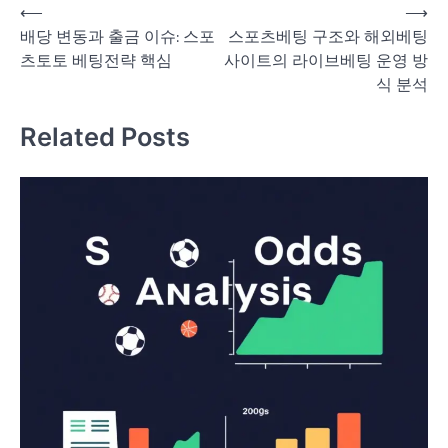
Post
⟵
⟶
배당 변동과 출금 이슈: 스포
스포츠베팅 구조와 해외베팅
navigation
츠토토 베팅전략 핵심
사이트의 라이브베팅 운영 방
식 분석
Related Posts