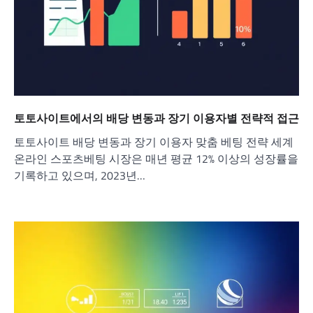
토토사이트에서의 배당 변동과 장기 이용자별 전략적 접근
토토사이트 배당 변동과 장기 이용자 맞춤 베팅 전략 세계
온라인 스포츠베팅 시장은 매년 평균 12% 이상의 성장률을
기록하고 있으며, 2023년…