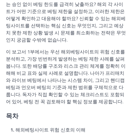
는 승인 없이 베팅 한도를 급격히 낮출까요? 해외 각 사이
트가 어떤 기준으로 베팅 제한을 설정하고, 이러한 제한은
어떻게 확인하고 대응해야 할까요? 신뢰할 수 있는 해외베
팅사이트를 선택하는 핵심 신호는 무엇인지, 그리고 예상
치 못한 제한 상황 발생 시 문제를 최소화하는 전략은 무엇
인지 궁금할 수밖에 없습니다.
이 보고서 1부에서는 우선 해외베팅사이트의 위험 신호를
분석하고, 가장 빈번하게 발생하는 베팅 제한 사례를 살펴
봅니다. 또한 배당률 구조와 리스크 관리 체계를 정확히 이
해해 비교 표와 실제 사례로 설명합니다. 나아가 프리매치
와 라이브 베팅에서 나타나는 시스템 차이, 그리고 핸디캡
베팅과 언오버 베팅의 기준과 제한 범위를 구체적으로 다
룹니다. 독자가 직접 확인할 수 있는 체크리스트도 포함되
어 있어, 베팅 전 꼭 검토해야 할 핵심 정보를 제공합니다.
목차
1.
해외베팅사이트 위험 신호의 이해