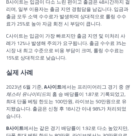
B사이트는 입금이 다소 느린 편이고 출금은 48시간까지 걸
리며, 일부 이용자는 출금 지연 경험담을 남깁니다. 입금과
출금 모두 소액 수수료가 발생하며 상대적으로 롤링 수수
료가 25%로 높아 자금 회전 시 부담이 큽니다.
C사이트는 입금이 가장 빠르지만 출금 지연 및 미처리 사
례가 12%나 발생해 주의가 요구됩니다. 출금 수수료 3%는
시장 내 최고 수준으로 비용 부담이 크며, 롤링 수수료는
15%로 상대적으로 낮습니다.
실제 사례
2023년 6월 기준,
A사이트
에서는 프리미어리그 경기 중
맨
체스터 유나이티드
의 홈 승 배당률이 1.87로 기록되었고,
최대 단폴 베팅 한도는 100만원, 라이브는 50만원으로 유
지됐습니다. 출금은 신청 후 18시간 이내 98%가 처리되었
습니다.
B사이트
에서는 같은 경기 배당률이 1.92로 다소 높았지만,
단폴 최대 베팅 한도는 80만원, 라이브에서는 30만원으로