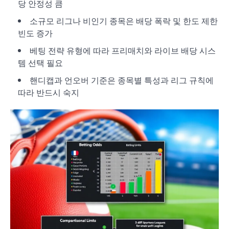
당 안정성 큼
소규모 리그나 비인기 종목은 배당 폭락 및 한도 제한
빈도 증가
베팅 전략 유형에 따라 프리매치와 라이브 배당 시스
템 선택 필요
핸디캡과 언오버 기준은 종목별 특성과 리그 규칙에
따라 반드시 숙지