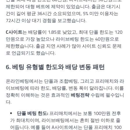
제한되어 대형 베트에 제약이 있었습니다. 출금은 대기시
간이 길어 평균 36시간 소요되었으며, 5% 미만 이용자는
72시간 이상 대기 경험을 보고했습니다.
C사이트
는 배당률이 1.85로 낮았고, 최대 단폴 한도는 120
만원으로 가장 높았으나 라이브베팅 한도는 40만원으로
제한했습니다. 출금 지연 사례가 많아 사이트 신뢰도 문제
로 언급되기도 했습니다.
6. 베팅 유형별 한도와 배당 변동 패턴
온라인베팅에서는 단폴과 조합베팅, 그리고 프리매치와 라
이브베팅에 따라 한도, 배당률, 변동 폭이 달라집니다. 이를
정확히 이해하는 것은 효과적인
베팅전략
수립에 필수입니
다.
단폴 베팅 한도:
프리매치에서는 보통 100만원 전후
가 최대치이며, 라이브배팅에서는 흔히 절반 이하로 줄
어듭니다. 예를 들어 A사이트에서는 단폴 프리매치 100