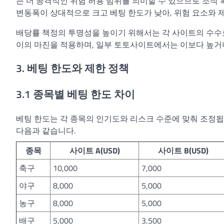
는 더 공격적인 위험 허용 범위를 의미할 수 있으므로 조작 
변동폭이 상대적으로 크고 베팅 한도가 낮아, 위험 요소와 
배당률 책정의 투명성을 높이기 위해서는 각 사이트의 수수료
이의 마진을 적용하며, 일부 토토사이트에서는 이보다 높거
3. 베팅 한도와 제한 정책
3.1 종목별 베팅 한도 차이
베팅 한도는 각 종목의 인기도와 리스크 수준에 맞춰 조정됩니
다음과 같습니다.
종목
사이트 A(USD)
사이트 B(USD)
축구
10,000
7,000
야구
8,000
5,000
농구
8,000
5,000
배구
5,000
3,500