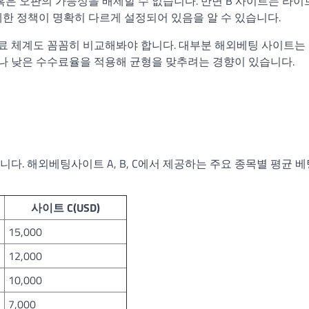
혹은 오판의 가능성을 배제할 수 없습니다. 반면 B 사이트는 라이
제한 정책이 명확히 다르게 설정되어 있음을 알 수 있습니다.
 체계도 꼼꼼히 비교해봐야 합니다. 대부분 해외베팅 사이트는 5
나 낮은 수수료율을 적용해 균형을 맞추려는 경향이 있습니다.
다. 해외베팅사이트 A, B, C에서 제공하는 주요 종목별 평균 
사이트 C(USD)
15,000
12,000
10,000
7,000