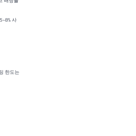
브 배당률
~8% 사
베팅 한도는