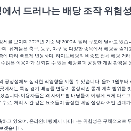
서 드러나는 배당 조작 위험성
세를 보이며 2023년 기준 약 2000억 달러 규모에 달하고 있습
며, 유저들은 축구, 농구, 야구 등 다양한 종목에서 베팅을 즐기
에 따라 빠르게 변동하며, 라이브베팅의 비중도 전체 베팅 거래의
 수많은 이용자가 신뢰할 수 있는 배당률과 공정한 게임 환경을 
 공정성에도 심각한 악영향을 끼칠 수 있습니다. 올해 1월부터
 3곳에서는 특정 경기 배당률 변동이 통상적인 통계 예측 범위를
졌습니다. 이용자들은 왜 사이트별 배당률이 이렇게 크게 다르고,
수수료, 처리 시간 같은 요소들이 공정한 배당 설정과 어떤 관계
축하고 있으며, 온라인베팅에서 나타나는 위험성은 구체적으로 
보겠습니다.