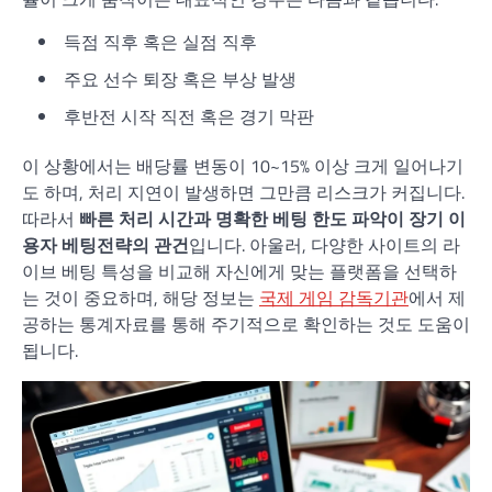
득점 직후 혹은 실점 직후
주요 선수 퇴장 혹은 부상 발생
후반전 시작 직전 혹은 경기 막판
이 상황에서는 배당률 변동이 10~15% 이상 크게 일어나기
도 하며, 처리 지연이 발생하면 그만큼 리스크가 커집니다.
따라서
빠른 처리 시간과 명확한 베팅 한도 파악이 장기 이
용자 베팅전략의 관건
입니다. 아울러, 다양한 사이트의 라
이브 베팅 특성을 비교해 자신에게 맞는 플랫폼을 선택하
는 것이 중요하며, 해당 정보는
국제 게임 감독기관
에서 제
공하는 통계자료를 통해 주기적으로 확인하는 것도 도움이
됩니다.