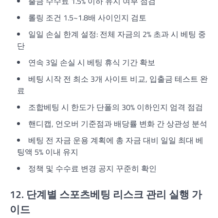
출금 수수료 1.5% 이하 유지 여부 점검
롤링 조건 1.5~1.8배 사이인지 검토
일일 손실 한계 설정: 전체 자금의 2% 초과 시 베팅 중
단
연속 3일 손실 시 베팅 휴식 기간 확보
베팅 시작 전 최소 3개 사이트 비교, 입출금 테스트 완
료
조합베팅 시 한도가 단폴의 30% 이하인지 엄격 점검
핸디캡, 언오버 기준점과 배당률 변화 간 상관성 분석
베팅 전 자금 운용 계획에 총 자금 대비 일일 최대 베
팅액 5% 이내 유지
정책 및 수수료 변경 공지 꾸준히 확인
12. 단계별 스포츠베팅 리스크 관리 실행 가
이드