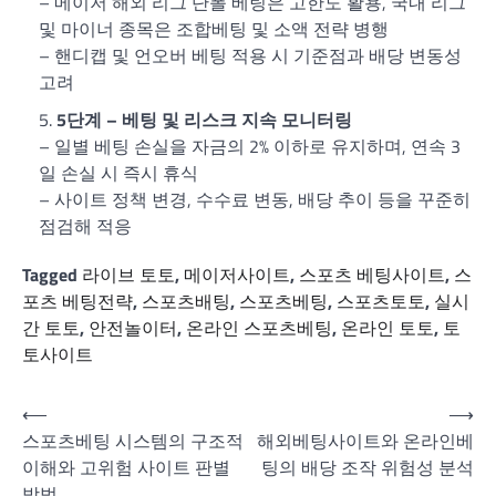
– 메이저 해외 리그 단폴 베팅은 고한도 활용, 국내 리그
및 마이너 종목은 조합베팅 및 소액 전략 병행
– 핸디캡 및 언오버 베팅 적용 시 기준점과 배당 변동성
고려
5단계 – 베팅 및 리스크 지속 모니터링
– 일별 베팅 손실을 자금의 2% 이하로 유지하며, 연속 3
일 손실 시 즉시 휴식
– 사이트 정책 변경, 수수료 변동, 배당 추이 등을 꾸준히
점검해 적응
Tagged
라이브 토토
,
메이저사이트
,
스포츠 베팅사이트
,
스
포츠 베팅전략
,
스포츠배팅
,
스포츠베팅
,
스포츠토토
,
실시
간 토토
,
안전놀이터
,
온라인 스포츠베팅
,
온라인 토토
,
토
토사이트
Post
⟵
⟶
스포츠베팅 시스템의 구조적
해외베팅사이트와 온라인베
navigation
이해와 고위험 사이트 판별
팅의 배당 조작 위험성 분석
방법