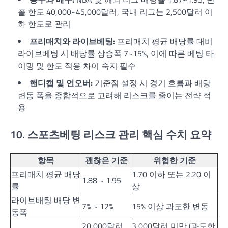
폴 한도 40,000~45,000달러, 국내 리그는 2,500달러 이
하 한도로 관리
프리매치와 라이브베팅:
프리매치 평균 배당률 대비
라이브베팅 시 배당률 상승폭 7~15%, 이에 따른 베팅 타
이밍 및 한도 적용 차이 숙지 필수
핸디캡 및 언오버:
기준점 설정 시 경기 흐름과 배당
변동 폭을 종합적으로 고려해 리스크를 줄이는 전략 적
용
10. 스포츠베팅 리스크 관리 핵심 수치 요약
항목
괜찮은 기준
위험한 기준
프리매치 평균 배당
1.70 이하 또는 2.20 이
1.88 ~ 1.95
률
상
라이브배팅 배당 변
7% ~ 12%
15% 이상 과도한 변동
동폭
20,000달러
3,000달러 미만 (과도한