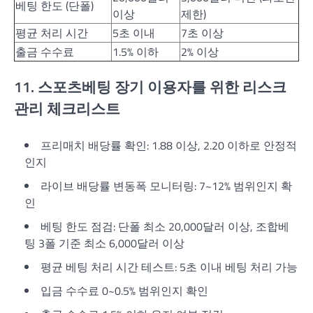
베팅 한도 (단폴)
이상
제한)
평균 처리 시간
5초 이내
7초 이상
출금 수수료
1.5% 이하
2% 이상
11. 스포츠베팅 장기 이용자를 위한 리스크
관리 체크리스트
프리매치 배당률 확인: 1.88 이상, 2.20 이하로 안정적
인지
라이브 배당률 변동폭 모니터링: 7~12% 범위인지 확
인
베팅 한도 점검: 단폴 최소 20,000달러 이상, 조합베
팅 3폴 기준 최소 6,000달러 이상
평균 베팅 처리 시간 테스트: 5초 이내 베팅 처리 가능
입금 수수료 0~0.5% 범위인지 확인