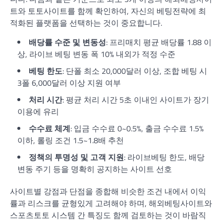
트와 토토사이트를 함께 확인하여, 자신의 베팅전략에 최
적화된 플랫폼을 선택하는 것이 중요합니다.
배당률 수준 및 변동성
: 프리매치 평균 배당률 1.88 이
상, 라이브 베팅 변동 폭 10% 내외가 적정 수준
베팅 한도
: 단폴 최소 20,000달러 이상, 조합 베팅 시
3폴 6,000달러 이상 지원 여부
처리 시간
: 평균 처리 시간 5초 이내인 사이트가 장기
이용에 유리
수수료 체계
: 입금 수수료 0~0.5%, 출금 수수료 1.5%
이하, 롤링 조건 1.5~1.8배 추천
정책의 투명성 및 고객 지원
: 라이브베팅 한도, 배당
변동 주기 등을 명확히 공지하는 사이트 선호
사이트별 강점과 단점을 종합해 비슷한 조건 내에서 이익
률과 리스크를 균형있게 고려해야 하며, 해외베팅사이트와
스포츠토토 시스템 간 특징도 함께 검토하는 것이 바람직