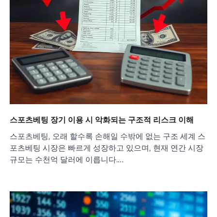
스포츠베팅 장기 이용 시 악화되는 구조적 리스크 이해
스포츠베팅, 오래 할수록 손해일 수밖에 없는 구조 세계 스
포츠베팅 시장은 빠르게 성장하고 있으며, 현재 연간 시장
규모는 수천억 달러에 이릅니다.…