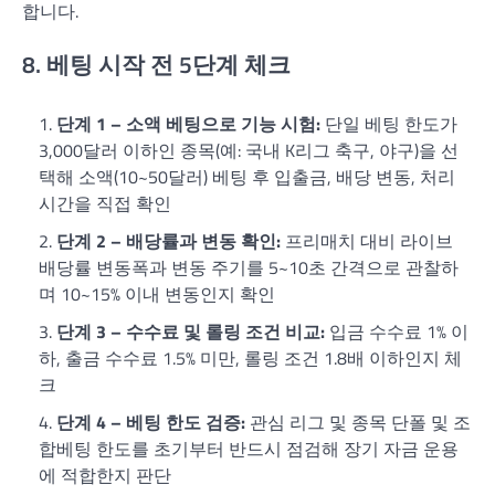
합니다.
8. 베팅 시작 전 5단계 체크
단계 1 – 소액 베팅으로 기능 시험:
단일 베팅 한도가
3,000달러 이하인 종목(예: 국내 K리그 축구, 야구)을 선
택해 소액(10~50달러) 베팅 후 입출금, 배당 변동, 처리
시간을 직접 확인
단계 2 – 배당률과 변동 확인:
프리매치 대비 라이브
배당률 변동폭과 변동 주기를 5~10초 간격으로 관찰하
며 10~15% 이내 변동인지 확인
단계 3 – 수수료 및 롤링 조건 비교:
입금 수수료 1% 이
하, 출금 수수료 1.5% 미만, 롤링 조건 1.8배 이하인지 체
크
단계 4 – 베팅 한도 검증:
관심 리그 및 종목 단폴 및 조
합베팅 한도를 초기부터 반드시 점검해 장기 자금 운용
에 적합한지 판단