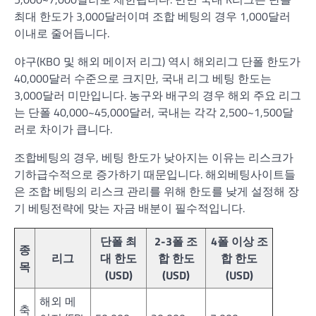
최대 한도가 3,000달러이며 조합 베팅의 경우 1,000달러
이내로 줄어듭니다.
야구(KBO 및 해외 메이저 리그) 역시 해외리그 단폴 한도가
40,000달러 수준으로 크지만, 국내 리그 베팅 한도는
3,000달러 미만입니다. 농구와 배구의 경우 해외 주요 리그
는 단폴 40,000~45,000달러, 국내는 각각 2,500~1,500달
러로 차이가 큽니다.
조합베팅의 경우, 베팅 한도가 낮아지는 이유는 리스크가
기하급수적으로 증가하기 때문입니다. 해외베팅사이트들
은 조합 베팅의 리스크 관리를 위해 한도를 낮게 설정해 장
기 베팅전략에 맞는 자금 배분이 필수적입니다.
단폴 최
2-3폴 조
4폴 이상 조
종
리그
대 한도
합 한도
합 한도
목
(USD)
(USD)
(USD)
해외 메
축