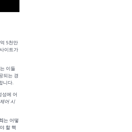
억 5천만
팅사이트가
는 이들
제공되는 경
합니다.
정성에 어
 제어 시
리
는 어떻
야 할 핵