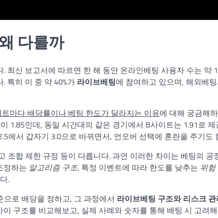
 왜 다를까
 최신 보고서에 따르면 한 해 동안 온라인베팅 사용자 수는 약 1
 특히 이 중 약 40%가
라이브베팅
에 참여하고 있으며, 해외베
트마다 배당률이나 베팅 한도가 달라지는 이유
에 대해 궁금해하
 1.85인데, 동일 시간대의 같은 경기에서 B사이트는 1.91로 
.5에서 갑자기 3.0으로 바뀌면서, 언오버 선택에 혼란을 주기도 
리고 조합 제한 규정 등이 다릅니다. 과연 이러한 차이는 베팅의 공
 조정하는
알고리즘 구조
, 특정 이벤트에 따라 한도를 낮추는
위험
다.
으로 배당을 정하고, 그 과정에서
라이브베팅 구조와 리스크 관
이 구조를 비교해보고, 실제 사례와 숫자를 통해 배팅 시 고려해