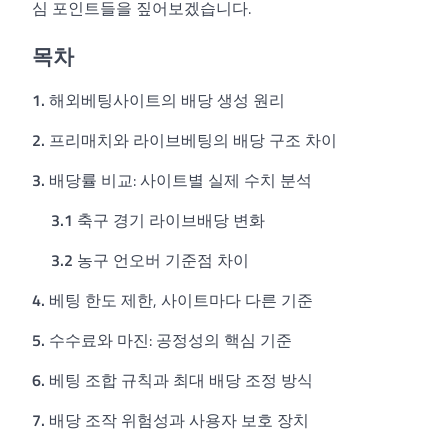
심 포인트들을 짚어보겠습니다.
목차
1.
해외베팅사이트의 배당 생성 원리
2.
프리매치와 라이브베팅의 배당 구조 차이
3.
배당률 비교: 사이트별 실제 수치 분석
3.1
축구 경기 라이브배당 변화
3.2
농구 언오버 기준점 차이
4.
베팅 한도 제한, 사이트마다 다른 기준
5.
수수료와 마진: 공정성의 핵심 기준
6.
베팅 조합 규칙과 최대 배당 조정 방식
7.
배당 조작 위험성과 사용자 보호 장치