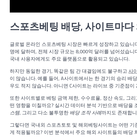
스포츠베팅 배당, 사이트마다
글로벌 온라인 스포츠베팅 시장은 빠르게 성장하고 있습니다.
명에 달하며, 전체 시장 규모는 8,000억 달러를 넘어섰습니다.
국내 사용자에게도 주요 플랫폼으로 활용되고 있습니다.
하지만 동일한 경기, 똑같은 팀 간 대결임에도 불구하고
사이
이 많습니다. 예를 들어, A사이트에서는 한 경기의 승리 배당이
우도 적지 않습니다. 아니면 C사이트는 라이브 중 기준점이 2
또한 사이트별로 베팅 금액 제한, 수수료율, 정산 속도, 그
떤 영향을 미칠까요? 실시간 데이터 분석 기반으로 배당을
스템
, 그리고 다소 불투명한
배당 조작 사례
까지도 존재합니
그렇다면 국내외 스포츠토토 및 해외베팅사이트는 어떤 기준
게 적용될까요? 이번 분석에서 주요 해외 사이트들의 배당 차