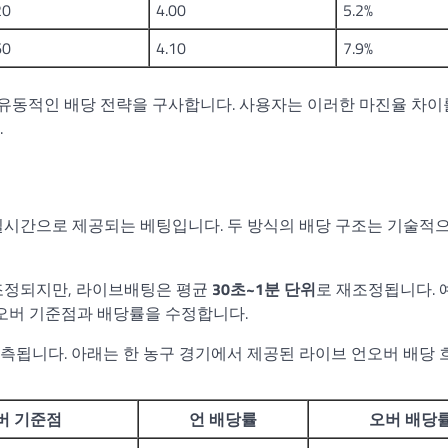
20
4.00
5.2%
60
4.10
7.9%
유동적인 배당 전략을 구사합니다. 사용자는 이러한 마진율 차이
.
실시간으로 제공되는 베팅입니다. 두 방식의 배당 구조는 기술적
 조정되지만, 라이브배팅은 평균
30초~1분 단위
로 재조정됩니다. 
언오버 기준점과 배당률을 수정합니다.
측됩니다. 아래는 한 농구 경기에서 제공된 라이브 언오버 배당
오버 기준점
언 배당률
오버 배당