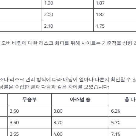
1.90
1.87
2.00
1.82
2.10
1.75
 오버 베팅에 대한 리스크 회피를 위해 사이트는 기준점을 상향 
나 리스크 관리 방식에 따라 배당이 얼마나 다른지 확인할 수 
기 배당률을 수집한 결과 다음과 같은 차이를 보였습니다:
무승부
아스널 승
총 
3.60
3.80
6.2%
3.50
3.70
5.7%
3.65
4.00
7.1%